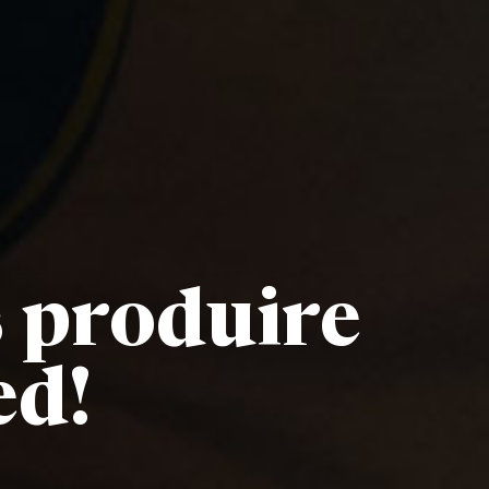
 produire
ed!