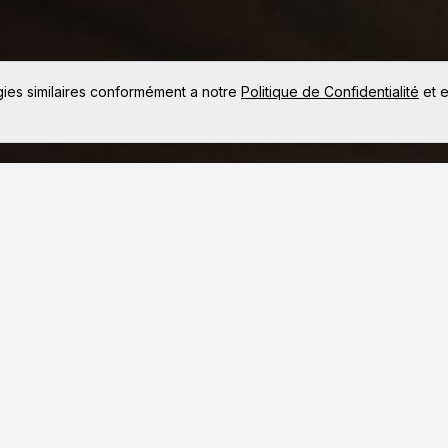
gies similaires conformément a notre
Politique de Confidentialité
et e
Le programme artistique de Club Med Live est une
divers horizons, combinant la nature, le diver
offrons l'opportunité d'unir votre talent à des
unique.
Vous vous produirez pendant 3 heures par jou
paradisiaques avec le compagnon de votre choix 