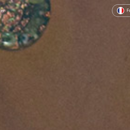
F
ter